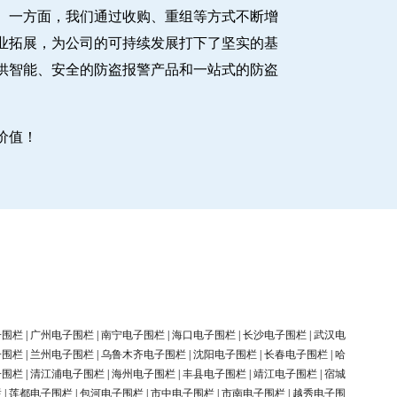
。一方面，我们通过收购、重组等方式不断增
业拓展，为公司的可持续发展打下了坚实的基
供智能、安全的防盗报警产品和一站式的防盗
价值！
子围栏
|
广州电子围栏
|
南宁电子围栏
|
海口电子围栏
|
长沙电子围栏
|
武汉电
子围栏
|
兰州电子围栏
|
乌鲁木齐电子围栏
|
沈阳电子围栏
|
长春电子围栏
|
哈
子围栏
|
清江浦电子围栏
|
海州电子围栏
|
丰县电子围栏
|
靖江电子围栏
|
宿城
栏
|
莲都电子围栏
|
包河电子围栏
|
市中电子围栏
|
市南电子围栏
|
越秀电子围