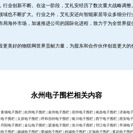
，行业创新不断。在这一阶段，艾礼安经历了数次重大战略调整
领域也不断扩大。行业之外，艾礼安还向智能家居等众多细分行
布局海外市场，加速推进公司的国际化进程，致力于为全世界提
设更美好的物联网世界贡献力量，为股东和合作伙伴创造更大的
永州电子围栏相关内容
|
黄埔电子围栏
|
杭州电子围栏
|
泉州电子围栏
|
宿州电子围栏
|
南昌电子围栏
|
济南电
庄电子围栏
|
太原电子围栏
|
呼和浩特电子围栏
|
银川电子围栏
|
西宁电子围栏
|
西安电
|
丹阳电子围栏
|
金坛电子围栏
|
梁溪电子围栏
|
崇川电子围栏
|
邗江电子围栏
|
亭湖电
清电子围栏
|
越城电子围栏
|
婺城电子围栏
|
柯城电子围栏
|
定海电子围栏
|
黄岩电子围