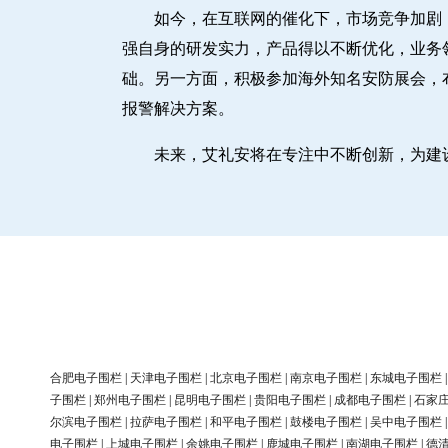
如今，在互联网的催化下，市场竞争加剧
强自身的研发实力，产品得以不断优化，业务
础。另一方面，积极参加海外知名安防展会，
报警解决方案。
未来，艾礼安将在专注中不断创新，为建
合肥电子围栏
|
天津电子围栏
|
北京电子围栏
|
南京电子围栏
|
东城电子围栏
子围栏
|
郑州电子围栏
|
昆明电子围栏
|
贵阳电子围栏
|
成都电子围栏
|
石家
尔滨电子围栏
|
拉萨电子围栏
|
和平电子围栏
|
鼓楼电子围栏
|
吴中电子围栏
电子围栏
|
上城电子围栏
|
余姚电子围栏
|
鹿城电子围栏
|
南湖电子围栏
|
德