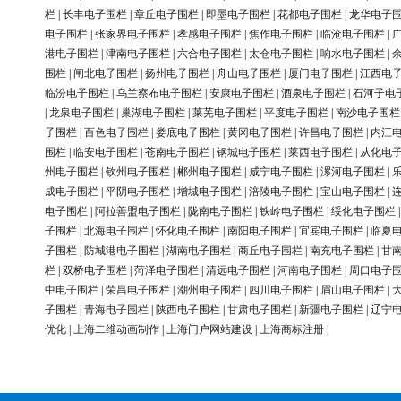
栏
|
长丰电子围栏
|
章丘电子围栏
|
即墨电子围栏
|
花都电子围栏
|
龙华电子
电子围栏
|
张家界电子围栏
|
孝感电子围栏
|
焦作电子围栏
|
临沧电子围栏
|
港电子围栏
|
津南电子围栏
|
六合电子围栏
|
太仓电子围栏
|
响水电子围栏
|
围栏
|
闸北电子围栏
|
扬州电子围栏
|
舟山电子围栏
|
厦门电子围栏
|
江西电
临汾电子围栏
|
乌兰察布电子围栏
|
安康电子围栏
|
酒泉电子围栏
|
石河子电
|
龙泉电子围栏
|
巢湖电子围栏
|
莱芜电子围栏
|
平度电子围栏
|
南沙电子围栏
子围栏
|
百色电子围栏
|
娄底电子围栏
|
黄冈电子围栏
|
许昌电子围栏
|
内江
围栏
|
临安电子围栏
|
苍南电子围栏
|
钢城电子围栏
|
莱西电子围栏
|
从化电
州电子围栏
|
钦州电子围栏
|
郴州电子围栏
|
咸宁电子围栏
|
漯河电子围栏
|
成电子围栏
|
平阴电子围栏
|
增城电子围栏
|
涪陵电子围栏
|
宝山电子围栏
|
电子围栏
|
阿拉善盟电子围栏
|
陇南电子围栏
|
铁岭电子围栏
|
绥化电子围栏
子围栏
|
北海电子围栏
|
怀化电子围栏
|
南阳电子围栏
|
宜宾电子围栏
|
临夏
子围栏
|
防城港电子围栏
|
湖南电子围栏
|
商丘电子围栏
|
南充电子围栏
|
甘
栏
|
双桥电子围栏
|
菏泽电子围栏
|
清远电子围栏
|
河南电子围栏
|
周口电子
中电子围栏
|
荣昌电子围栏
|
潮州电子围栏
|
四川电子围栏
|
眉山电子围栏
|
子围栏
|
青海电子围栏
|
陕西电子围栏
|
甘肃电子围栏
|
新疆电子围栏
|
辽宁
优化
|
上海二维动画制作
|
上海门户网站建设
|
上海商标注册
|