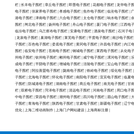
栏
|
长丰电子围栏
|
章丘电子围栏
|
即墨电子围栏
|
花都电子围栏
|
龙华电子
电子围栏
|
张家界电子围栏
|
孝感电子围栏
|
焦作电子围栏
|
临沧电子围栏
|
港电子围栏
|
津南电子围栏
|
六合电子围栏
|
太仓电子围栏
|
响水电子围栏
|
围栏
|
闸北电子围栏
|
扬州电子围栏
|
舟山电子围栏
|
厦门电子围栏
|
江西电
临汾电子围栏
|
乌兰察布电子围栏
|
安康电子围栏
|
酒泉电子围栏
|
石河子电
|
龙泉电子围栏
|
巢湖电子围栏
|
莱芜电子围栏
|
平度电子围栏
|
南沙电子围栏
子围栏
|
百色电子围栏
|
娄底电子围栏
|
黄冈电子围栏
|
许昌电子围栏
|
内江
围栏
|
临安电子围栏
|
苍南电子围栏
|
钢城电子围栏
|
莱西电子围栏
|
从化电
州电子围栏
|
钦州电子围栏
|
郴州电子围栏
|
咸宁电子围栏
|
漯河电子围栏
|
成电子围栏
|
平阴电子围栏
|
增城电子围栏
|
涪陵电子围栏
|
宝山电子围栏
|
电子围栏
|
阿拉善盟电子围栏
|
陇南电子围栏
|
铁岭电子围栏
|
绥化电子围栏
子围栏
|
北海电子围栏
|
怀化电子围栏
|
南阳电子围栏
|
宜宾电子围栏
|
临夏
子围栏
|
防城港电子围栏
|
湖南电子围栏
|
商丘电子围栏
|
南充电子围栏
|
甘
栏
|
双桥电子围栏
|
菏泽电子围栏
|
清远电子围栏
|
河南电子围栏
|
周口电子
中电子围栏
|
荣昌电子围栏
|
潮州电子围栏
|
四川电子围栏
|
眉山电子围栏
|
子围栏
|
青海电子围栏
|
陕西电子围栏
|
甘肃电子围栏
|
新疆电子围栏
|
辽宁
优化
|
上海二维动画制作
|
上海门户网站建设
|
上海商标注册
|