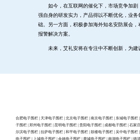
如今，在互联网的催化下，市场竞争加剧
强自身的研发实力，产品得以不断优化，业务
础。另一方面，积极参加海外知名安防展会，
报警解决方案。
未来，艾礼安将在专注中不断创新，为建
合肥电子围栏
|
天津电子围栏
|
北京电子围栏
|
南京电子围栏
|
东城电子围栏
子围栏
|
郑州电子围栏
|
昆明电子围栏
|
贵阳电子围栏
|
成都电子围栏
|
石家
尔滨电子围栏
|
拉萨电子围栏
|
和平电子围栏
|
鼓楼电子围栏
|
吴中电子围栏
电子围栏
|
上城电子围栏
|
余姚电子围栏
|
鹿城电子围栏
|
南湖电子围栏
|
德