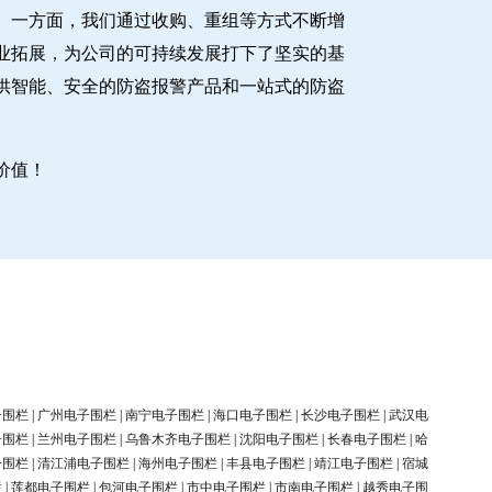
。一方面，我们通过收购、重组等方式不断增
业拓展，为公司的可持续发展打下了坚实的基
供智能、安全的防盗报警产品和一站式的防盗
价值！
子围栏
|
广州电子围栏
|
南宁电子围栏
|
海口电子围栏
|
长沙电子围栏
|
武汉电
子围栏
|
兰州电子围栏
|
乌鲁木齐电子围栏
|
沈阳电子围栏
|
长春电子围栏
|
哈
子围栏
|
清江浦电子围栏
|
海州电子围栏
|
丰县电子围栏
|
靖江电子围栏
|
宿城
栏
|
莲都电子围栏
|
包河电子围栏
|
市中电子围栏
|
市南电子围栏
|
越秀电子围