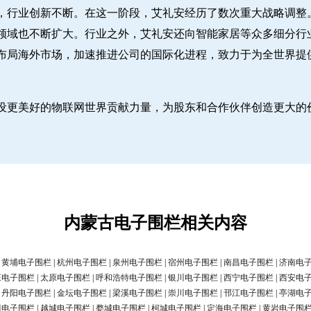
，行业创新不断。在这一阶段，艾礼安经历了数次重大战略调整
领域也不断扩大。行业之外，艾礼安还向智能家居等众多细分行
布局海外市场，加速推进公司的国际化进程，致力于为全世界提
设更美好的物联网世界贡献力量，为股东和合作伙伴创造更大的
内蒙古电子围栏相关内容
|
黄埔电子围栏
|
杭州电子围栏
|
泉州电子围栏
|
宿州电子围栏
|
南昌电子围栏
|
济南电
庄电子围栏
|
太原电子围栏
|
呼和浩特电子围栏
|
银川电子围栏
|
西宁电子围栏
|
西安电
|
丹阳电子围栏
|
金坛电子围栏
|
梁溪电子围栏
|
崇川电子围栏
|
邗江电子围栏
|
亭湖电
清电子围栏
|
越城电子围栏
|
婺城电子围栏
|
柯城电子围栏
|
定海电子围栏
|
黄岩电子围