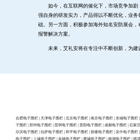
如今，在互联网的催化下，市场竞争加剧
强自身的研发实力，产品得以不断优化，业务
础。另一方面，积极参加海外知名安防展会，
报警解决方案。
未来，艾礼安将在专注中不断创新，为建
合肥电子围栏
|
天津电子围栏
|
北京电子围栏
|
南京电子围栏
|
东城电子围栏
子围栏
|
郑州电子围栏
|
昆明电子围栏
|
贵阳电子围栏
|
成都电子围栏
|
石家
尔滨电子围栏
|
拉萨电子围栏
|
和平电子围栏
|
鼓楼电子围栏
|
吴中电子围栏
电子围栏
|
上城电子围栏
|
余姚电子围栏
|
鹿城电子围栏
|
南湖电子围栏
|
德