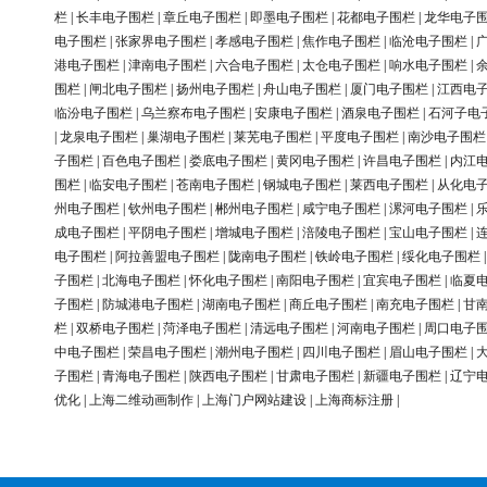
栏
|
长丰电子围栏
|
章丘电子围栏
|
即墨电子围栏
|
花都电子围栏
|
龙华电子
电子围栏
|
张家界电子围栏
|
孝感电子围栏
|
焦作电子围栏
|
临沧电子围栏
|
港电子围栏
|
津南电子围栏
|
六合电子围栏
|
太仓电子围栏
|
响水电子围栏
|
围栏
|
闸北电子围栏
|
扬州电子围栏
|
舟山电子围栏
|
厦门电子围栏
|
江西电
临汾电子围栏
|
乌兰察布电子围栏
|
安康电子围栏
|
酒泉电子围栏
|
石河子电
|
龙泉电子围栏
|
巢湖电子围栏
|
莱芜电子围栏
|
平度电子围栏
|
南沙电子围栏
子围栏
|
百色电子围栏
|
娄底电子围栏
|
黄冈电子围栏
|
许昌电子围栏
|
内江
围栏
|
临安电子围栏
|
苍南电子围栏
|
钢城电子围栏
|
莱西电子围栏
|
从化电
州电子围栏
|
钦州电子围栏
|
郴州电子围栏
|
咸宁电子围栏
|
漯河电子围栏
|
成电子围栏
|
平阴电子围栏
|
增城电子围栏
|
涪陵电子围栏
|
宝山电子围栏
|
电子围栏
|
阿拉善盟电子围栏
|
陇南电子围栏
|
铁岭电子围栏
|
绥化电子围栏
子围栏
|
北海电子围栏
|
怀化电子围栏
|
南阳电子围栏
|
宜宾电子围栏
|
临夏
子围栏
|
防城港电子围栏
|
湖南电子围栏
|
商丘电子围栏
|
南充电子围栏
|
甘
栏
|
双桥电子围栏
|
菏泽电子围栏
|
清远电子围栏
|
河南电子围栏
|
周口电子
中电子围栏
|
荣昌电子围栏
|
潮州电子围栏
|
四川电子围栏
|
眉山电子围栏
|
子围栏
|
青海电子围栏
|
陕西电子围栏
|
甘肃电子围栏
|
新疆电子围栏
|
辽宁
优化
|
上海二维动画制作
|
上海门户网站建设
|
上海商标注册
|