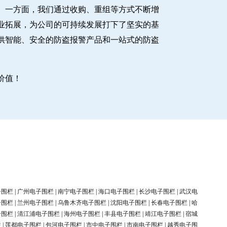
。一方面，我们通过收购、重组等方式不断增
业拓展，为公司的可持续发展打下了坚实的基
供智能、安全的防盗报警产品和一站式的防盗
价值！
子围栏
|
广州电子围栏
|
南宁电子围栏
|
海口电子围栏
|
长沙电子围栏
|
武汉电
子围栏
|
兰州电子围栏
|
乌鲁木齐电子围栏
|
沈阳电子围栏
|
长春电子围栏
|
哈
子围栏
|
清江浦电子围栏
|
海州电子围栏
|
丰县电子围栏
|
靖江电子围栏
|
宿城
栏
|
莲都电子围栏
|
包河电子围栏
|
市中电子围栏
|
市南电子围栏
|
越秀电子围