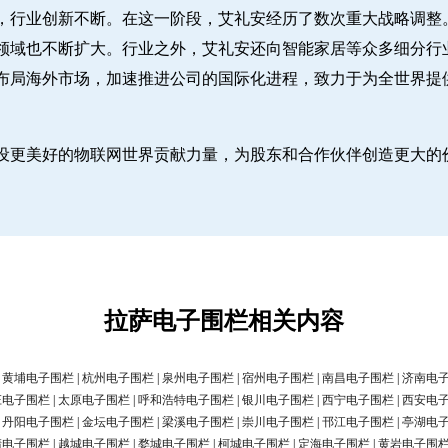
，行业创新不断。在这一阶段，艾礼安经历了数次重大战略调整
领域也不断扩大。行业之外，艾礼安还向智能家居等众多细分行
布局海外市场，加速推进公司的国际化进程，致力于为全世界提
设更美好的物联网世界贡献力量，为股东和合作伙伴创造更大的
拉萨电子围栏相关内容
|
黄埔电子围栏
|
杭州电子围栏
|
泉州电子围栏
|
宿州电子围栏
|
南昌电子围栏
|
济南电
庄电子围栏
|
太原电子围栏
|
呼和浩特电子围栏
|
银川电子围栏
|
西宁电子围栏
|
西安电
|
丹阳电子围栏
|
金坛电子围栏
|
梁溪电子围栏
|
崇川电子围栏
|
邗江电子围栏
|
亭湖电
清电子围栏
|
越城电子围栏
|
婺城电子围栏
|
柯城电子围栏
|
定海电子围栏
|
黄岩电子围