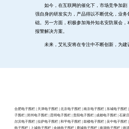
如今，在互联网的催化下，市场竞争加剧
强自身的研发实力，产品得以不断优化，业务
础。另一方面，积极参加海外知名安防展会，
报警解决方案。
未来，艾礼安将在专注中不断创新，为建
合肥电子围栏
|
天津电子围栏
|
北京电子围栏
|
南京电子围栏
|
东城电子围栏
子围栏
|
郑州电子围栏
|
昆明电子围栏
|
贵阳电子围栏
|
成都电子围栏
|
石家
尔滨电子围栏
|
拉萨电子围栏
|
和平电子围栏
|
鼓楼电子围栏
|
吴中电子围栏
电子围栏
|
上城电子围栏
|
余姚电子围栏
|
鹿城电子围栏
|
南湖电子围栏
|
德