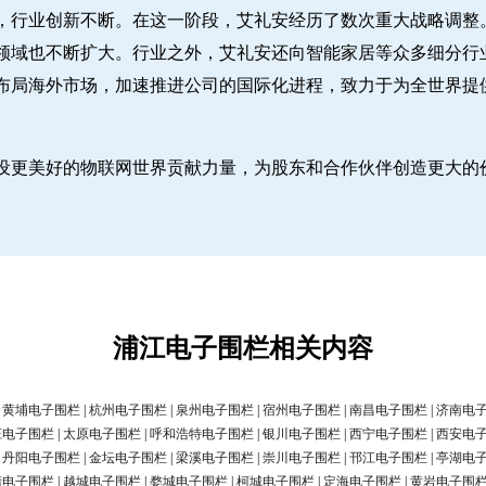
，行业创新不断。在这一阶段，艾礼安经历了数次重大战略调整
领域也不断扩大。行业之外，艾礼安还向智能家居等众多细分行
布局海外市场，加速推进公司的国际化进程，致力于为全世界提
设更美好的物联网世界贡献力量，为股东和合作伙伴创造更大的
浦江电子围栏相关内容
|
黄埔电子围栏
|
杭州电子围栏
|
泉州电子围栏
|
宿州电子围栏
|
南昌电子围栏
|
济南电
庄电子围栏
|
太原电子围栏
|
呼和浩特电子围栏
|
银川电子围栏
|
西宁电子围栏
|
西安电
|
丹阳电子围栏
|
金坛电子围栏
|
梁溪电子围栏
|
崇川电子围栏
|
邗江电子围栏
|
亭湖电
清电子围栏
|
越城电子围栏
|
婺城电子围栏
|
柯城电子围栏
|
定海电子围栏
|
黄岩电子围