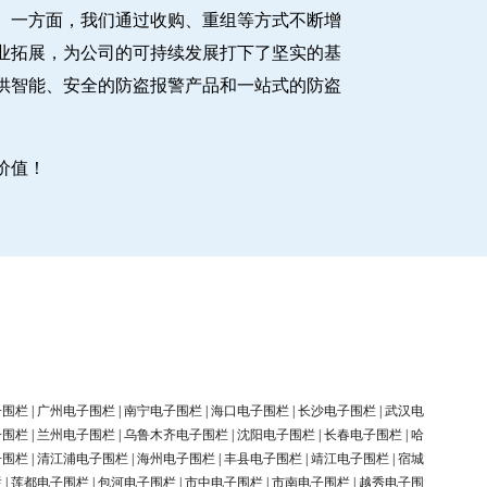
。一方面，我们通过收购、重组等方式不断增
业拓展，为公司的可持续发展打下了坚实的基
供智能、安全的防盗报警产品和一站式的防盗
价值！
子围栏
|
广州电子围栏
|
南宁电子围栏
|
海口电子围栏
|
长沙电子围栏
|
武汉电
子围栏
|
兰州电子围栏
|
乌鲁木齐电子围栏
|
沈阳电子围栏
|
长春电子围栏
|
哈
子围栏
|
清江浦电子围栏
|
海州电子围栏
|
丰县电子围栏
|
靖江电子围栏
|
宿城
栏
|
莲都电子围栏
|
包河电子围栏
|
市中电子围栏
|
市南电子围栏
|
越秀电子围