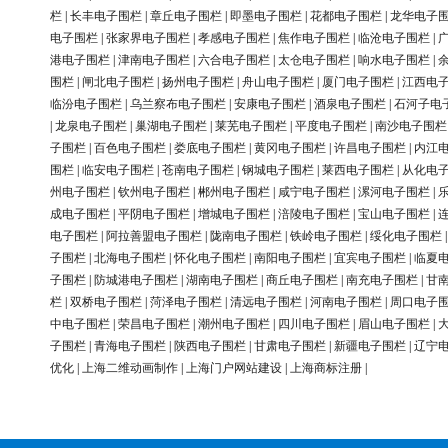
栏
|
长丰电子围栏
|
章丘电子围栏
|
即墨电子围栏
|
花都电子围栏
|
龙华电子
电子围栏
|
张家界电子围栏
|
孝感电子围栏
|
焦作电子围栏
|
临沧电子围栏
|
港电子围栏
|
津南电子围栏
|
六合电子围栏
|
太仓电子围栏
|
响水电子围栏
|
围栏
|
闸北电子围栏
|
扬州电子围栏
|
舟山电子围栏
|
厦门电子围栏
|
江西电
临汾电子围栏
|
乌兰察布电子围栏
|
安康电子围栏
|
酒泉电子围栏
|
石河子电
|
龙泉电子围栏
|
巢湖电子围栏
|
莱芜电子围栏
|
平度电子围栏
|
南沙电子围栏
子围栏
|
百色电子围栏
|
娄底电子围栏
|
黄冈电子围栏
|
许昌电子围栏
|
内江
围栏
|
临安电子围栏
|
苍南电子围栏
|
钢城电子围栏
|
莱西电子围栏
|
从化电
州电子围栏
|
钦州电子围栏
|
郴州电子围栏
|
咸宁电子围栏
|
漯河电子围栏
|
成电子围栏
|
平阴电子围栏
|
增城电子围栏
|
涪陵电子围栏
|
宝山电子围栏
|
电子围栏
|
阿拉善盟电子围栏
|
陇南电子围栏
|
铁岭电子围栏
|
绥化电子围栏
子围栏
|
北海电子围栏
|
怀化电子围栏
|
南阳电子围栏
|
宜宾电子围栏
|
临夏
子围栏
|
防城港电子围栏
|
湖南电子围栏
|
商丘电子围栏
|
南充电子围栏
|
甘
栏
|
双桥电子围栏
|
菏泽电子围栏
|
清远电子围栏
|
河南电子围栏
|
周口电子
中电子围栏
|
荣昌电子围栏
|
潮州电子围栏
|
四川电子围栏
|
眉山电子围栏
|
子围栏
|
青海电子围栏
|
陕西电子围栏
|
甘肃电子围栏
|
新疆电子围栏
|
辽宁
优化
|
上海二维动画制作
|
上海门户网站建设
|
上海商标注册
|