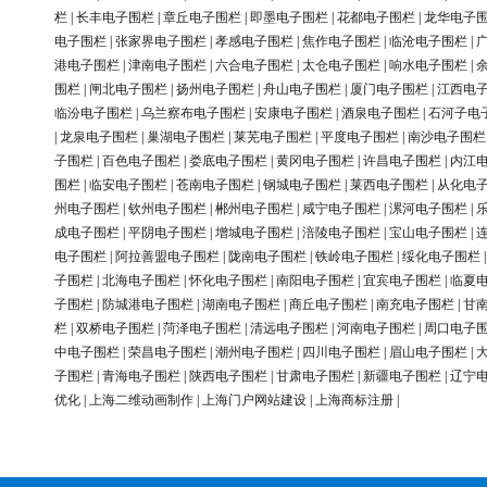
栏
|
长丰电子围栏
|
章丘电子围栏
|
即墨电子围栏
|
花都电子围栏
|
龙华电子
电子围栏
|
张家界电子围栏
|
孝感电子围栏
|
焦作电子围栏
|
临沧电子围栏
|
港电子围栏
|
津南电子围栏
|
六合电子围栏
|
太仓电子围栏
|
响水电子围栏
|
围栏
|
闸北电子围栏
|
扬州电子围栏
|
舟山电子围栏
|
厦门电子围栏
|
江西电
临汾电子围栏
|
乌兰察布电子围栏
|
安康电子围栏
|
酒泉电子围栏
|
石河子电
|
龙泉电子围栏
|
巢湖电子围栏
|
莱芜电子围栏
|
平度电子围栏
|
南沙电子围栏
子围栏
|
百色电子围栏
|
娄底电子围栏
|
黄冈电子围栏
|
许昌电子围栏
|
内江
围栏
|
临安电子围栏
|
苍南电子围栏
|
钢城电子围栏
|
莱西电子围栏
|
从化电
州电子围栏
|
钦州电子围栏
|
郴州电子围栏
|
咸宁电子围栏
|
漯河电子围栏
|
成电子围栏
|
平阴电子围栏
|
增城电子围栏
|
涪陵电子围栏
|
宝山电子围栏
|
电子围栏
|
阿拉善盟电子围栏
|
陇南电子围栏
|
铁岭电子围栏
|
绥化电子围栏
子围栏
|
北海电子围栏
|
怀化电子围栏
|
南阳电子围栏
|
宜宾电子围栏
|
临夏
子围栏
|
防城港电子围栏
|
湖南电子围栏
|
商丘电子围栏
|
南充电子围栏
|
甘
栏
|
双桥电子围栏
|
菏泽电子围栏
|
清远电子围栏
|
河南电子围栏
|
周口电子
中电子围栏
|
荣昌电子围栏
|
潮州电子围栏
|
四川电子围栏
|
眉山电子围栏
|
子围栏
|
青海电子围栏
|
陕西电子围栏
|
甘肃电子围栏
|
新疆电子围栏
|
辽宁
优化
|
上海二维动画制作
|
上海门户网站建设
|
上海商标注册
|