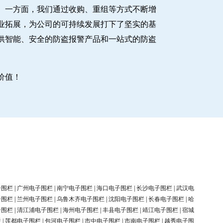
。一方面，我们通过收购、重组等方式不断增
业拓展，为公司的可持续发展打下了坚实的基
供智能、安全的防盗报警产品和一站式的防盗
价值！
子围栏
|
广州电子围栏
|
南宁电子围栏
|
海口电子围栏
|
长沙电子围栏
|
武汉电
子围栏
|
兰州电子围栏
|
乌鲁木齐电子围栏
|
沈阳电子围栏
|
长春电子围栏
|
哈
子围栏
|
清江浦电子围栏
|
海州电子围栏
|
丰县电子围栏
|
靖江电子围栏
|
宿城
栏
|
莲都电子围栏
|
包河电子围栏
|
市中电子围栏
|
市南电子围栏
|
越秀电子围