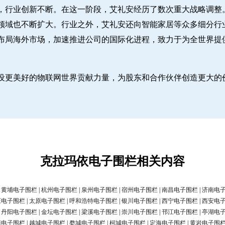
，行业创新不断。在这一阶段，艾礼安经历了数次重大战略调整
领域也不断扩大。行业之外，艾礼安还向智能家居等众多细分行
布局海外市场，加速推进公司的国际化进程，致力于为全世界提
设更美好的物联网世界贡献力量，为股东和合作伙伴创造更大的
克拉玛依电子围栏相关内容
|
黄埔电子围栏
|
杭州电子围栏
|
泉州电子围栏
|
宿州电子围栏
|
南昌电子围栏
|
济南电
庄电子围栏
|
太原电子围栏
|
呼和浩特电子围栏
|
银川电子围栏
|
西宁电子围栏
|
西安电
|
丹阳电子围栏
|
金坛电子围栏
|
梁溪电子围栏
|
崇川电子围栏
|
邗江电子围栏
|
亭湖电
清电子围栏
|
越城电子围栏
|
婺城电子围栏
|
柯城电子围栏
|
定海电子围栏
|
黄岩电子围