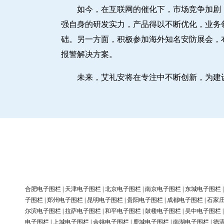
如今，在互联网的催化下，市场竞争加剧
强自身的研发实力，产品得以不断优化，业务
础。另一方面，积极参加海外知名安防展会，
报警解决方案。
未来，艾礼安将在专注中不断创新，为建
合肥电子围栏
|
天津电子围栏
|
北京电子围栏
|
南京电子围栏
|
东城电子围栏
子围栏
|
郑州电子围栏
|
昆明电子围栏
|
贵阳电子围栏
|
成都电子围栏
|
石家
尔滨电子围栏
|
拉萨电子围栏
|
和平电子围栏
|
鼓楼电子围栏
|
吴中电子围栏
电子围栏
|
上城电子围栏
|
余姚电子围栏
|
鹿城电子围栏
|
南湖电子围栏
|
德