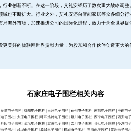
，行业创新不断。在这一阶段，艾礼安经历了数次重大战略调整
领域也不断扩大。行业之外，艾礼安还向智能家居等众多细分行
布局海外市场，加速推进公司的国际化进程，致力于为全世界提
设更美好的物联网世界贡献力量，为股东和合作伙伴创造更大的
石家庄电子围栏相关内容
|
黄埔电子围栏
|
杭州电子围栏
|
泉州电子围栏
|
宿州电子围栏
|
南昌电子围栏
|
济南电
庄电子围栏
|
太原电子围栏
|
呼和浩特电子围栏
|
银川电子围栏
|
西宁电子围栏
|
西安电
|
丹阳电子围栏
|
金坛电子围栏
|
梁溪电子围栏
|
崇川电子围栏
|
邗江电子围栏
|
亭湖电
清电子围栏
|
越城电子围栏
|
婺城电子围栏
|
柯城电子围栏
|
定海电子围栏
|
黄岩电子围