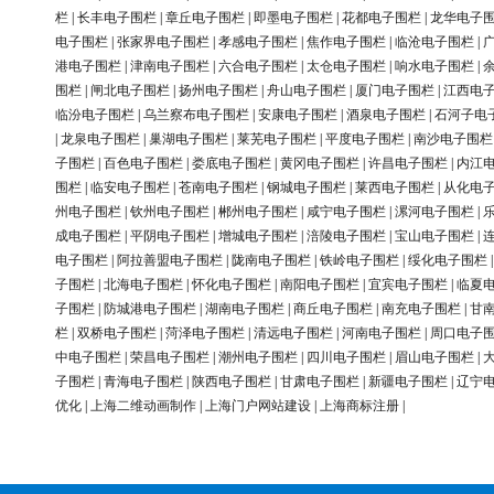
栏
|
长丰电子围栏
|
章丘电子围栏
|
即墨电子围栏
|
花都电子围栏
|
龙华电子
电子围栏
|
张家界电子围栏
|
孝感电子围栏
|
焦作电子围栏
|
临沧电子围栏
|
港电子围栏
|
津南电子围栏
|
六合电子围栏
|
太仓电子围栏
|
响水电子围栏
|
围栏
|
闸北电子围栏
|
扬州电子围栏
|
舟山电子围栏
|
厦门电子围栏
|
江西电
临汾电子围栏
|
乌兰察布电子围栏
|
安康电子围栏
|
酒泉电子围栏
|
石河子电
|
龙泉电子围栏
|
巢湖电子围栏
|
莱芜电子围栏
|
平度电子围栏
|
南沙电子围栏
子围栏
|
百色电子围栏
|
娄底电子围栏
|
黄冈电子围栏
|
许昌电子围栏
|
内江
围栏
|
临安电子围栏
|
苍南电子围栏
|
钢城电子围栏
|
莱西电子围栏
|
从化电
州电子围栏
|
钦州电子围栏
|
郴州电子围栏
|
咸宁电子围栏
|
漯河电子围栏
|
成电子围栏
|
平阴电子围栏
|
增城电子围栏
|
涪陵电子围栏
|
宝山电子围栏
|
电子围栏
|
阿拉善盟电子围栏
|
陇南电子围栏
|
铁岭电子围栏
|
绥化电子围栏
子围栏
|
北海电子围栏
|
怀化电子围栏
|
南阳电子围栏
|
宜宾电子围栏
|
临夏
子围栏
|
防城港电子围栏
|
湖南电子围栏
|
商丘电子围栏
|
南充电子围栏
|
甘
栏
|
双桥电子围栏
|
菏泽电子围栏
|
清远电子围栏
|
河南电子围栏
|
周口电子
中电子围栏
|
荣昌电子围栏
|
潮州电子围栏
|
四川电子围栏
|
眉山电子围栏
|
子围栏
|
青海电子围栏
|
陕西电子围栏
|
甘肃电子围栏
|
新疆电子围栏
|
辽宁
优化
|
上海二维动画制作
|
上海门户网站建设
|
上海商标注册
|