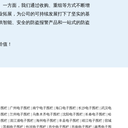
。一方面，我们通过收购、重组等方式不断增
业拓展，为公司的可持续发展打下了坚实的基
供智能、安全的防盗报警产品和一站式的防盗
价值！
子围栏
|
广州电子围栏
|
南宁电子围栏
|
海口电子围栏
|
长沙电子围栏
|
武汉电
子围栏
|
兰州电子围栏
|
乌鲁木齐电子围栏
|
沈阳电子围栏
|
长春电子围栏
|
哈
子围栏
|
清江浦电子围栏
|
海州电子围栏
|
丰县电子围栏
|
靖江电子围栏
|
宿城
栏
|
莲都电子围栏
|
包河电子围栏
|
市中电子围栏
|
市南电子围栏
|
越秀电子围