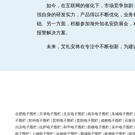
如今，在互联网的催化下，市场竞争加剧
强自身的研发实力，产品得以不断优化，业务
础。另一方面，积极参加海外知名安防展会，
报警解决方案。
未来，艾礼安将在专注中不断创新，为建
合肥电子围栏
|
天津电子围栏
|
北京电子围栏
|
南京电子围栏
|
东城电子围栏
子围栏
|
郑州电子围栏
|
昆明电子围栏
|
贵阳电子围栏
|
成都电子围栏
|
石家
尔滨电子围栏
|
拉萨电子围栏
|
和平电子围栏
|
鼓楼电子围栏
|
吴中电子围栏
电子围栏
|
上城电子围栏
|
余姚电子围栏
|
鹿城电子围栏
|
南湖电子围栏
|
德