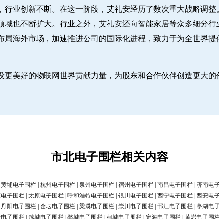
，行业创新不断。在这一阶段，艾礼安经历了数次重大战略调整
领域也不断扩大。行业之外，艾礼安还向智能家居等众多细分行
布局海外市场，加速推进公司的国际化进程，致力于为全世界提
设更美好的物联网世界贡献力量，为股东和合作伙伴创造更大的
市北电子围栏相关内容
|
黄埔电子围栏
|
杭州电子围栏
|
泉州电子围栏
|
宿州电子围栏
|
南昌电子围栏
|
济南电
庄电子围栏
|
太原电子围栏
|
呼和浩特电子围栏
|
银川电子围栏
|
西宁电子围栏
|
西安电
|
丹阳电子围栏
|
金坛电子围栏
|
梁溪电子围栏
|
崇川电子围栏
|
邗江电子围栏
|
亭湖电
清电子围栏
|
越城电子围栏
|
婺城电子围栏
|
柯城电子围栏
|
定海电子围栏
|
黄岩电子围