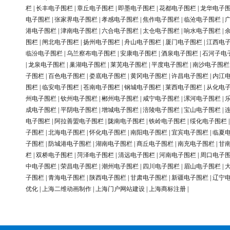
栏
|
长丰电子围栏
|
章丘电子围栏
|
即墨电子围栏
|
花都电子围栏
|
龙华电子
电子围栏
|
张家界电子围栏
|
孝感电子围栏
|
焦作电子围栏
|
临沧电子围栏
|
港电子围栏
|
津南电子围栏
|
六合电子围栏
|
太仓电子围栏
|
响水电子围栏
|
围栏
|
闸北电子围栏
|
扬州电子围栏
|
舟山电子围栏
|
厦门电子围栏
|
江西电
临汾电子围栏
|
乌兰察布电子围栏
|
安康电子围栏
|
酒泉电子围栏
|
石河子电
|
龙泉电子围栏
|
巢湖电子围栏
|
莱芜电子围栏
|
平度电子围栏
|
南沙电子围栏
子围栏
|
百色电子围栏
|
娄底电子围栏
|
黄冈电子围栏
|
许昌电子围栏
|
内江
围栏
|
临安电子围栏
|
苍南电子围栏
|
钢城电子围栏
|
莱西电子围栏
|
从化电
州电子围栏
|
钦州电子围栏
|
郴州电子围栏
|
咸宁电子围栏
|
漯河电子围栏
|
成电子围栏
|
平阴电子围栏
|
增城电子围栏
|
涪陵电子围栏
|
宝山电子围栏
|
电子围栏
|
阿拉善盟电子围栏
|
陇南电子围栏
|
铁岭电子围栏
|
绥化电子围栏
子围栏
|
北海电子围栏
|
怀化电子围栏
|
南阳电子围栏
|
宜宾电子围栏
|
临夏
子围栏
|
防城港电子围栏
|
湖南电子围栏
|
商丘电子围栏
|
南充电子围栏
|
甘
栏
|
双桥电子围栏
|
菏泽电子围栏
|
清远电子围栏
|
河南电子围栏
|
周口电子
中电子围栏
|
荣昌电子围栏
|
潮州电子围栏
|
四川电子围栏
|
眉山电子围栏
|
子围栏
|
青海电子围栏
|
陕西电子围栏
|
甘肃电子围栏
|
新疆电子围栏
|
辽宁
优化
|
上海二维动画制作
|
上海门户网站建设
|
上海商标注册
|