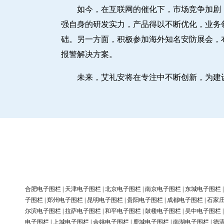
如今，在互联网的催化下，市场竞争加剧
强自身的研发实力，产品得以不断优化，业务
础。另一方面，积极参加海外知名安防展会，
报警解决方案。
未来，艾礼安将在专注中不断创新，为建
合肥电子围栏
|
天津电子围栏
|
北京电子围栏
|
南京电子围栏
|
东城电子围栏
子围栏
|
郑州电子围栏
|
昆明电子围栏
|
贵阳电子围栏
|
成都电子围栏
|
石家
尔滨电子围栏
|
拉萨电子围栏
|
和平电子围栏
|
鼓楼电子围栏
|
吴中电子围栏
电子围栏
|
上城电子围栏
|
余姚电子围栏
|
鹿城电子围栏
|
南湖电子围栏
|
德