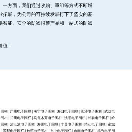
。一方面，我们通过收购、重组等方式不断增
业拓展，为公司的可持续发展打下了坚实的基
供智能、安全的防盗报警产品和一站式的防盗
价值！
子围栏
|
广州电子围栏
|
南宁电子围栏
|
海口电子围栏
|
长沙电子围栏
|
武汉电
子围栏
|
兰州电子围栏
|
乌鲁木齐电子围栏
|
沈阳电子围栏
|
长春电子围栏
|
哈
子围栏
|
清江浦电子围栏
|
海州电子围栏
|
丰县电子围栏
|
靖江电子围栏
|
宿城
栏
|
莲都电子围栏
|
包河电子围栏
|
市中电子围栏
|
市南电子围栏
|
越秀电子围