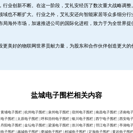
，行业创新不断。在这一阶段，艾礼安经历了数次重大战略调整
领域也不断扩大。行业之外，艾礼安还向智能家居等众多细分行
布局海外市场，加速推进公司的国际化进程，致力于为全世界提
设更美好的物联网世界贡献力量，为股东和合作伙伴创造更大的
盐城电子围栏相关内容
|
黄埔电子围栏
|
杭州电子围栏
|
泉州电子围栏
|
宿州电子围栏
|
南昌电子围栏
|
济南电
庄电子围栏
|
太原电子围栏
|
呼和浩特电子围栏
|
银川电子围栏
|
西宁电子围栏
|
西安电
|
丹阳电子围栏
|
金坛电子围栏
|
梁溪电子围栏
|
崇川电子围栏
|
邗江电子围栏
|
亭湖电
清电子围栏
|
越城电子围栏
|
婺城电子围栏
|
柯城电子围栏
|
定海电子围栏
|
黄岩电子围