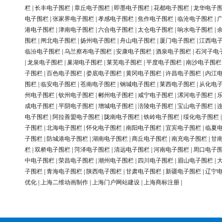
栏
|
长丰电子围栏
|
章丘电子围栏
|
即墨电子围栏
|
花都电子围栏
|
龙华电子
电子围栏
|
张家界电子围栏
|
孝感电子围栏
|
焦作电子围栏
|
临沧电子围栏
|
港电子围栏
|
津南电子围栏
|
六合电子围栏
|
太仓电子围栏
|
响水电子围栏
|
围栏
|
闸北电子围栏
|
扬州电子围栏
|
舟山电子围栏
|
厦门电子围栏
|
江西电
临汾电子围栏
|
乌兰察布电子围栏
|
安康电子围栏
|
酒泉电子围栏
|
石河子电
|
龙泉电子围栏
|
巢湖电子围栏
|
莱芜电子围栏
|
平度电子围栏
|
南沙电子围栏
子围栏
|
百色电子围栏
|
娄底电子围栏
|
黄冈电子围栏
|
许昌电子围栏
|
内江
围栏
|
临安电子围栏
|
苍南电子围栏
|
钢城电子围栏
|
莱西电子围栏
|
从化电
州电子围栏
|
钦州电子围栏
|
郴州电子围栏
|
咸宁电子围栏
|
漯河电子围栏
|
成电子围栏
|
平阴电子围栏
|
增城电子围栏
|
涪陵电子围栏
|
宝山电子围栏
|
电子围栏
|
阿拉善盟电子围栏
|
陇南电子围栏
|
铁岭电子围栏
|
绥化电子围栏
子围栏
|
北海电子围栏
|
怀化电子围栏
|
南阳电子围栏
|
宜宾电子围栏
|
临夏
子围栏
|
防城港电子围栏
|
湖南电子围栏
|
商丘电子围栏
|
南充电子围栏
|
甘
栏
|
双桥电子围栏
|
菏泽电子围栏
|
清远电子围栏
|
河南电子围栏
|
周口电子
中电子围栏
|
荣昌电子围栏
|
潮州电子围栏
|
四川电子围栏
|
眉山电子围栏
|
子围栏
|
青海电子围栏
|
陕西电子围栏
|
甘肃电子围栏
|
新疆电子围栏
|
辽宁
优化
|
上海二维动画制作
|
上海门户网站建设
|
上海商标注册
|