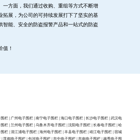
。一方面，我们通过收购、重组等方式不断增
业拓展，为公司的可持续发展打下了坚实的基
供智能、安全的防盗报警产品和一站式的防盗
价值！
子围栏
|
广州电子围栏
|
南宁电子围栏
|
海口电子围栏
|
长沙电子围栏
|
武汉电
子围栏
|
兰州电子围栏
|
乌鲁木齐电子围栏
|
沈阳电子围栏
|
长春电子围栏
|
哈
子围栏
|
清江浦电子围栏
|
海州电子围栏
|
丰县电子围栏
|
靖江电子围栏
|
宿城
栏
|
莲都电子围栏
|
包河电子围栏
|
市中电子围栏
|
市南电子围栏
|
越秀电子围