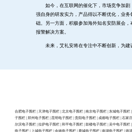
如今，在互联网的催化下，市场竞争加剧
强自身的研发实力，产品得以不断优化，业务
础。另一方面，积极参加海外知名安防展会，
报警解决方案。
未来，艾礼安将在专注中不断创新，为建
合肥电子围栏
|
天津电子围栏
|
北京电子围栏
|
南京电子围栏
|
东城电子围栏
子围栏
|
郑州电子围栏
|
昆明电子围栏
|
贵阳电子围栏
|
成都电子围栏
|
石家
尔滨电子围栏
|
拉萨电子围栏
|
和平电子围栏
|
鼓楼电子围栏
|
吴中电子围栏
电子围栏
|
上城电子围栏
|
余姚电子围栏
|
鹿城电子围栏
|
南湖电子围栏
|
德