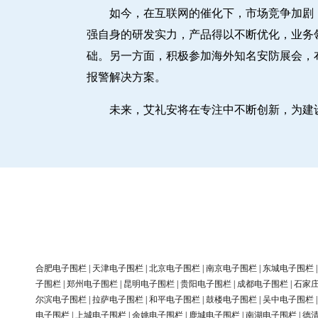
如今，在互联网的催化下，市场竞争加剧
强自身的研发实力，产品得以不断优化，业务
础。另一方面，积极参加海外知名安防展会，
报警解决方案。
未来，艾礼安将在专注中不断创新，为建
合肥电子围栏
|
天津电子围栏
|
北京电子围栏
|
南京电子围栏
|
东城电子围栏
子围栏
|
郑州电子围栏
|
昆明电子围栏
|
贵阳电子围栏
|
成都电子围栏
|
石家
尔滨电子围栏
|
拉萨电子围栏
|
和平电子围栏
|
鼓楼电子围栏
|
吴中电子围栏
电子围栏
|
上城电子围栏
|
余姚电子围栏
|
鹿城电子围栏
|
南湖电子围栏
|
德