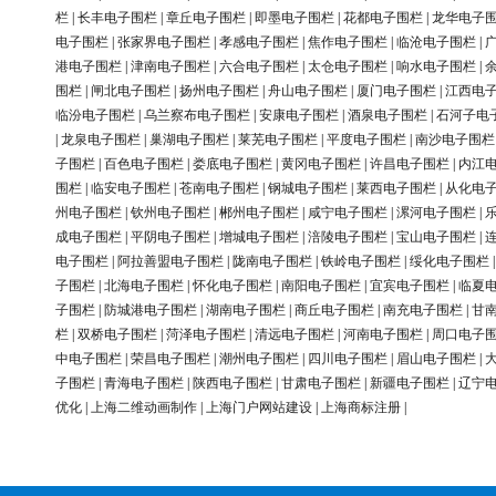
栏
|
长丰电子围栏
|
章丘电子围栏
|
即墨电子围栏
|
花都电子围栏
|
龙华电子
电子围栏
|
张家界电子围栏
|
孝感电子围栏
|
焦作电子围栏
|
临沧电子围栏
|
港电子围栏
|
津南电子围栏
|
六合电子围栏
|
太仓电子围栏
|
响水电子围栏
|
围栏
|
闸北电子围栏
|
扬州电子围栏
|
舟山电子围栏
|
厦门电子围栏
|
江西电
临汾电子围栏
|
乌兰察布电子围栏
|
安康电子围栏
|
酒泉电子围栏
|
石河子电
|
龙泉电子围栏
|
巢湖电子围栏
|
莱芜电子围栏
|
平度电子围栏
|
南沙电子围栏
子围栏
|
百色电子围栏
|
娄底电子围栏
|
黄冈电子围栏
|
许昌电子围栏
|
内江
围栏
|
临安电子围栏
|
苍南电子围栏
|
钢城电子围栏
|
莱西电子围栏
|
从化电
州电子围栏
|
钦州电子围栏
|
郴州电子围栏
|
咸宁电子围栏
|
漯河电子围栏
|
成电子围栏
|
平阴电子围栏
|
增城电子围栏
|
涪陵电子围栏
|
宝山电子围栏
|
电子围栏
|
阿拉善盟电子围栏
|
陇南电子围栏
|
铁岭电子围栏
|
绥化电子围栏
子围栏
|
北海电子围栏
|
怀化电子围栏
|
南阳电子围栏
|
宜宾电子围栏
|
临夏
子围栏
|
防城港电子围栏
|
湖南电子围栏
|
商丘电子围栏
|
南充电子围栏
|
甘
栏
|
双桥电子围栏
|
菏泽电子围栏
|
清远电子围栏
|
河南电子围栏
|
周口电子
中电子围栏
|
荣昌电子围栏
|
潮州电子围栏
|
四川电子围栏
|
眉山电子围栏
|
子围栏
|
青海电子围栏
|
陕西电子围栏
|
甘肃电子围栏
|
新疆电子围栏
|
辽宁
优化
|
上海二维动画制作
|
上海门户网站建设
|
上海商标注册
|