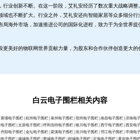
，行业创新不断。在这一阶段，艾礼安经历了数次重大战略调整
领域也不断扩大。行业之外，艾礼安还向智能家居等众多细分行
布局海外市场，加速推进公司的国际化进程，致力于为全世界提
设更美好的物联网世界贡献力量，为股东和合作伙伴创造更大的
白云电子围栏相关内容
|
黄埔电子围栏
|
杭州电子围栏
|
泉州电子围栏
|
宿州电子围栏
|
南昌电子围栏
|
济南电
庄电子围栏
|
太原电子围栏
|
呼和浩特电子围栏
|
银川电子围栏
|
西宁电子围栏
|
西安电
|
丹阳电子围栏
|
金坛电子围栏
|
梁溪电子围栏
|
崇川电子围栏
|
邗江电子围栏
|
亭湖电
清电子围栏
|
越城电子围栏
|
婺城电子围栏
|
柯城电子围栏
|
定海电子围栏
|
黄岩电子围