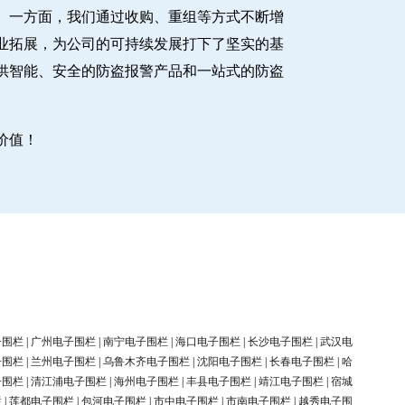
。一方面，我们通过收购、重组等方式不断增
业拓展，为公司的可持续发展打下了坚实的基
供智能、安全的防盗报警产品和一站式的防盗
价值！
子围栏
|
广州电子围栏
|
南宁电子围栏
|
海口电子围栏
|
长沙电子围栏
|
武汉电
子围栏
|
兰州电子围栏
|
乌鲁木齐电子围栏
|
沈阳电子围栏
|
长春电子围栏
|
哈
子围栏
|
清江浦电子围栏
|
海州电子围栏
|
丰县电子围栏
|
靖江电子围栏
|
宿城
栏
|
莲都电子围栏
|
包河电子围栏
|
市中电子围栏
|
市南电子围栏
|
越秀电子围